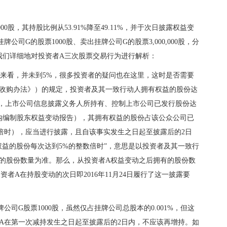
00股，其持股比例从53.91%降至49.11%，并于次日披露权益变
牌公司G的股票1000股、卖出挂牌公司G的股票3,000,000股，分
？让我们详细地对投资者A三次股票交易行为进行解析：
.8%来看，并未到5%，很多投资者的疑问也在这里，这时是否需要
收购办法》）的规定，投资者及其一致行动人拥有权益的股份达
同，上市公司信息披露义务人所持有、控制上市公司已发行股份达
日内编制股东权益变动报告），其拥有权益的股份占该公众公司已
倍时），应当进行披露，且自该事实发生之日起至披露后的2日
益的股份每次达到5%的整数倍时”，意思是以投资者及其一致行
的股份数量为准。那么，从投资者A权益变动之后拥有的股份数
投资者A在持股变动的次日即2016年11月24日履行了这一披露要
司G股票1000股，虽然仅占挂牌公司总股本的0.001%，但这
A在第一次减持发生之日起至披露后的2日内，不应该再增持。如