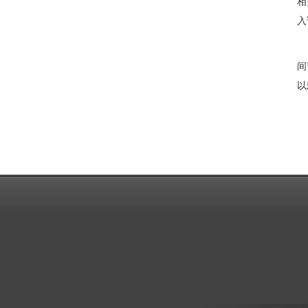
相
入
上
间
以