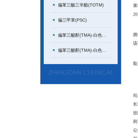
偏苯三酸三辛酯(TOTM)
果
2
偏三甲苯(PSC)
第
拥
偏苯三酸酐(TMA)-白色或微黄色颗粒状
该
偏苯三酸酐(TMA)-白色或微黄色片状
对
取
除
2
司
长
挂
则
公