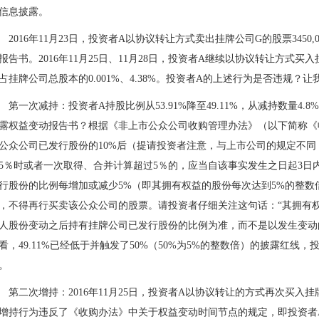
信息披露。
016年11月23日，投资者A以协议转让方式卖出挂牌公司G的股票3450,0
报告书。2016年11月25日、11月28日，投资者A继续以协议转让方式买入挂
占挂牌公司总股本的0.001%、4.38%。投资者A的上述行为是否违规
一次减持：投资者A持股比例从53.91%降至49.11%，从减持数量4
露权益变动报告书？根据《非上市公众公司收购管理办法》（以下简称《
公众公司已发行股份的10%后（提请投资者注意，与上市公司的规定不
5％时或者一次取得、合并计算超过5％的，应当自该事实发生之日起3
行股份的比例每增加或减少5%（即其拥有权益的股份每次达到5%的整数
，不得再行买卖该公众公司的股票。请投资者仔细关注这句话：“其拥有权
人股份变动之后持有挂牌公司已发行股份的比例为准，而不是以发生变动
看，49.11%已经低于并触发了50%（50%为5%的整数倍）的披露红线，
。
二次增持：2016年11月25日，投资者A以协议转让的方式再次买入挂牌公
增持行为违反了《收购办法》中关于权益变动时间节点的规定，即投资者