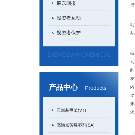
股东回报
行
2
投资者互动
动
投资者保护
别
第
披
到
到
发
产品中心
内
Products
动
来
乙烯基甲苯(VT)
求
第
高沸点芳烃溶剂(SA)
一