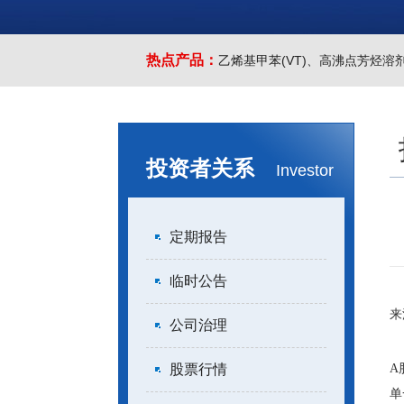
热点产品：
乙烯基甲苯(VT)
、
高沸点芳烃溶剂(
投资者关系
Investor
定期报告
临时公告
来
公司治理
在
股票行情
A
单