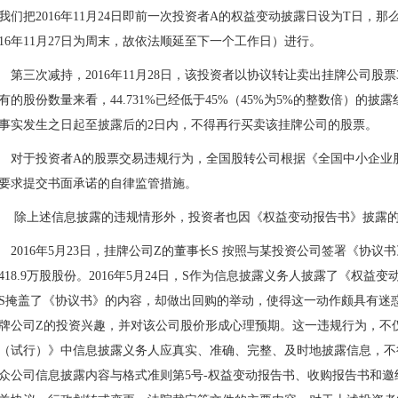
我们把2016年11月24日即前一次投资者A的权益变动披露日设为T日，那
016年11月27日为周末，故依法顺延至下一个工作日）进行。
三次减持，2016年11月28日，该投资者以协议转让卖出挂牌公司股票3,0
有的股份数量来看，44.731%已经低于45%（45%为5%的整数倍）
事实发生之日起至披露后的2日内，不得再行买卖该挂牌公司的股票。
于投资者A的股票交易违规行为，全国股转公司根据《全国中小企业股份
要求提交书面承诺的自律监管措施。
上述信息披露的违规情形外，投资者也因《权益变动报告书》披露的
016年5月23日，挂牌公司Z的董事长S 按照与某投资公司签署《协
418.9万股股份。2016年5月24日，S作为信息披露义务人披露了《
S掩盖了《协议书》的内容，却做出回购的举动，使得这一动作颇具有迷
牌公司Z的投资兴趣，并对该公司股价形成心理预期。这一违规行为，不
（试行）》中信息披露义务人应真实、准确、完整、及时地披露信息，不
众公司信息披露内容与格式准则第5号-权益变动报告书、收购报告书和