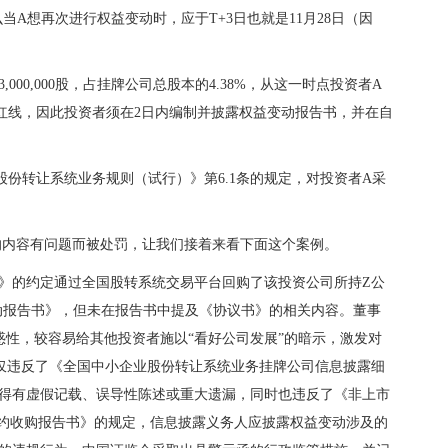
么当A想再次进行权益变动时，应于T+3日也就是11月28日（因
00,000股，占挂牌公司总股本的4.38%，从这一时点投资者A
的披露红线，因此投资者须在2日内编制并披露权益变动报告书，并在自
转让系统业务规则（试行）》第6.1条的规定，对投资者A采
内容有问题而被处罚，让我们接着来看下面这个案例。
议书》的约定通过全国股转系统交易平台回购了该投资公司所持Z公
权益变动报告书》，但未在报告书中提及《协议书》的相关内容。董事
惑性，较容易给其他投资者施以“看好公司发展”的暗示，激发对
仅违反了《全国中小企业股份转让系统业务挂牌公司信息披露细
得有虚假记载、误导性陈述或重大遗漏，同时也违反了《非上市
邀约收购报告书》的规定，信息披露义务人应披露权益变动涉及的