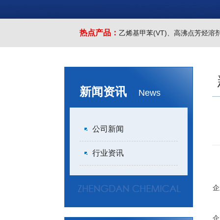
热点产品：
乙烯基甲苯(VT)
、
高沸点芳烃溶剂(
新闻资讯
News
公司新闻
行业资讯
企
江
企